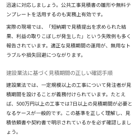
迅速に対応しましょう。公共工事見積書の雛形や無料テ
建設見積書テンプレート活用で説明責任を
ンプレートを活用するのも実務上有効です。
強化
実際の現場では、「短納期で見積提出を求められた結
別途工事費用の記載で建設見積の明瞭化を
果、利益の取りこぼしが発生した」という失敗例も多く
実現
報告されています。適正な見積期間の運用が、無用なト
工事見積で利益を最大化する実践的手法
ラブルや損失回避につながります。
建設利益率を高める見積作成の具体的アプ
ローチ
建設業法に基づく見積期間の正しい確認手順
建設見積書のダブルチェックで利益漏れを
建設業法では、一定規模以上の工事について発注者が見
防ぐ
積期間を設けることが義務付けられています。たとえ
工事見積書の内訳見直しで収益向上を実現
ば、500万円以上の工事では7日以上の見積期間が必要と
する
なるケースが一般的です。この基準を正しく理解し、見
建設業の積算基準を基に利益最大化を目指
積依頼書や契約書で明示されているかを必ず確認しまし
す
ょう。
見積書の提出タイミングと受注率アップの