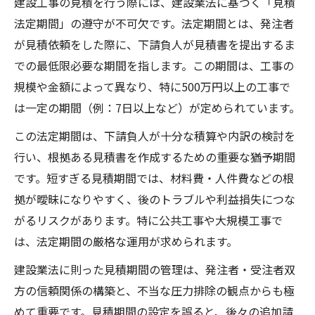
建設工事の見積を行う際には、建設業法に基づく「見積
法定期間」の遵守が不可欠です。法定期間とは、発注者
が見積依頼をした際に、下請負人が見積書を提出するま
での最低限必要な期間を指します。この期間は、工事の
規模や金額によって異なり、特に500万円以上の工事で
は一定の期間（例：7日以上など）が定められています。
この法定期間は、下請負人が十分な積算や内訳の検討を
行い、根拠ある見積書を作成するための重要な猶予期間
です。短すぎる見積期間では、材料費・人件費などの根
拠が曖昧になりやすく、後のトラブルや利益損失につな
がるリスクがあります。特に公共工事や大規模工事で
は、法定期間の厳格な運用が求められます。
建設業法に則った見積期間の管理は、発注者・受注者双
方の信頼関係の構築と、不当な圧力排除の観点からも極
めて重要です。見積期間の設定を誤ると、後々の追加請