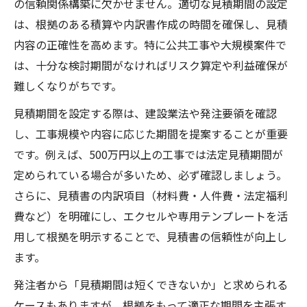
材料費と人工単価を明確化した見積作成の
の信頼関係構築に欠かせません。適切な見積期間の設定
コツ
は、根拠のある積算や内訳書作成の時間を確保し、見積
内容の正確性を高めます。特に公共工事や大規模案件で
建設業見積書の内訳で利益を確保する方法
は、十分な検討期間がなければリスク算定や利益確保が
建設見積書テンプレート活用で効率的な内
難しくなりがちです。
訳作成
建設工事見積内訳の精度向上とリスク管理
見積期間を設定する際は、建設業法や発注要領を確認
し、工事規模や内容に応じた期間を提案することが重要
見積書作成に欠かせない法定期間の理解
です。例えば、500万円以上の工事では法定見積期間が
建設業法に沿った見積法定期間の基本知識
定められている場合が多いため、必ず確認しましょう。
建設見積依頼時の法定期間厳守の重要性
さらに、見積書の内訳項目（材料費・人件費・法定福利
法定期間違反を防ぐ建設見積の実務チェッ
費など）を明確にし、エクセルや専用テンプレートを活
ク
用して根拠を明示することで、見積書の信頼性が向上し
建設業の見積期間短縮と正当な理由の判断
ます。
法定期間と見積書提出日の関係を整理する
発注者から「見積期間は短くできないか」と求められる
材料費や人工単価を押さえた建設積算実務
ケースもありますが、根拠をもって適正な期間を主張す