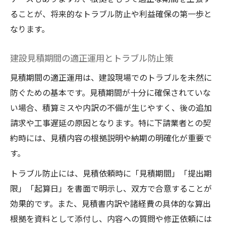
建設積算で材料費を正確に算出する実務手
ることが、将来的なトラブル防止や利益確保の第一歩と
順
なります。
人工単価の設定と積算精度を高める建設の
コツ
建設見積期間の適正運用とトラブル防止策
建設見積での数量×単価計算の基礎知識
見積期間の適正運用は、建設現場でのトラブルを未然に
特殊材料の個別見積取得と費用反映の方法
防ぐための基本です。見積期間が十分に確保されていな
い場合、積算ミスや内訳の不備が生じやすく、後の追加
歩掛を使った建設積算の効率化と注意点
請求や工事遅延の原因となります。特に下請業者との契
透明性を高める建設見積書内訳のポイント
約時には、見積内容の根拠説明や納期の明確化が重要で
建設見積書内訳で透明性を確保する記載方
す。
法
トラブル防止には、見積依頼時に「見積期間」「提出期
建設工事見積書見本を参考に信頼性向上を
限」「起算日」を書面で明示し、双方で合意することが
図る
効果的です。また、見積書内訳や諸経費の具体的な算出
内訳書で数量と単価を明示する建設実務の
根拠を資料として添付し、内容への質問や修正依頼には
重要性