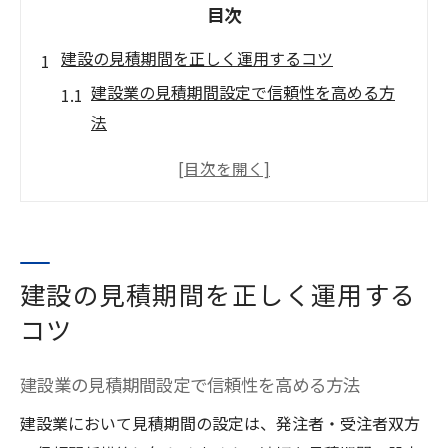
目次
建設の見積期間を正しく運用するコツ
建設業の見積期間設定で信頼性を高める方
法
建設見積期間の適正運用とトラブル防止策
建設業法に基づく見積期間の正しい確認手
順
見積期間の起算日と土日のカウント実務ポ
イント
建設の見積期間を正しく運用する
建設見積期間短縮時のリスクと注意点
コツ
利益を伸ばす建設見積の内訳書作成術
建設業の見積期間設定で信頼性を高める方法
建設見積内訳書の階層化で利益を最大化す
る
建設業において見積期間の設定は、発注者・受注者双方