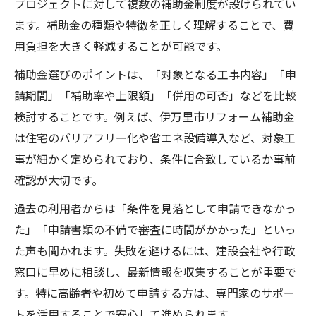
プロジェクトに対して複数の補助金制度が設けられてい
建設改修とリフォーム補助金の賢い使い方
ます。補助金の種類や特徴を正しく理解することで、費
リフォーム補助金の申請条件と建設の関係
用負担を大きく軽減することが可能です。
建設会社選びとリフォーム補助金の最適な
補助金選びのポイントは、「対象となる工事内容」「申
流れ
請期間」「補助率や上限額」「併用の可否」などを比較
伊万里市のリフォーム補助金活用の実践例
検討することです。例えば、伊万里市リフォーム補助金
建設改修を補助金でお得に進めるコツ
は住宅のバリアフリー化や省エネ設備導入など、対象工
設備更新に建設の専門知識はどう活きるか
事が細かく定められており、条件に合致しているか事前
確認が大切です。
設備更新時に建設の専門知識が役立つ理由
建設経験を活かした設備改修のポイント
過去の利用者からは「条件を見落として申請できなかっ
建設会社と設備更新の連携で得られる効果
た」「申請書類の不備で審査に時間がかかった」といっ
た声も聞かれます。失敗を避けるには、建設会社や行政
建設技術が設備更新の品質に与える影響
窓口に早めに相談し、最新情報を収集することが重要で
設備更新で建設の専門性を活かす実践法
す。特に高齢者や初めて申請する方は、専門家のサポー
費用不安を解消する建設支援制度の魅力
トを活用することで安心して進められます。