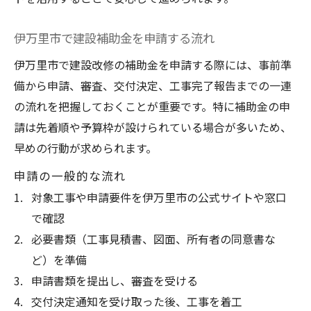
建設支援制度で費用面の悩みを解決する方
法
伊万里市で建設補助金を申請する流れ
補助金を活用した建設改修の費用軽減術
伊万里市で建設改修の補助金を申請する際には、事前準
建設費用を抑える支援策とその利用手順
備から申請、審査、交付決定、工事完了報告までの一連
建設改修で使える支援制度の最新動向
の流れを把握しておくことが重要です。特に補助金の申
建設支援制度のメリットと注意したい点
請は先着順や予算枠が設けられている場合が多いため、
実績豊富な建設会社を見極めるコツとは
早めの行動が求められます。
建設会社の実績と信頼性を見分ける方法
申請の一般的な流れ
実績豊富な建設会社選びの着眼点
対象工事や申請要件を伊万里市の公式サイトや窓口
で確認
建設改修で実績を重視する理由とポイント
必要書類（工事見積書、図面、所有者の同意書な
建設会社の施工事例で専門性を確認する
ど）を準備
実績豊富な建設会社の選定基準を解説
申請書類を提出し、審査を受ける
交付決定通知を受け取った後、工事を着工