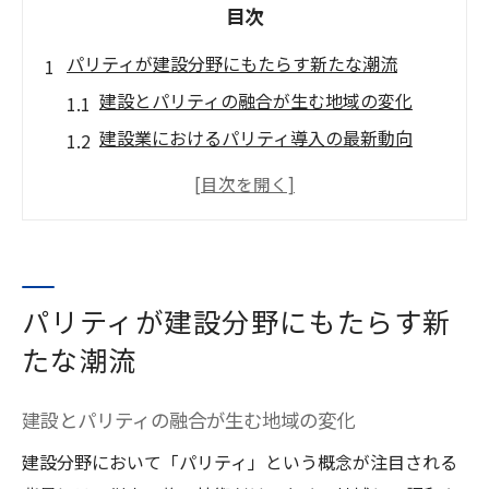
目次
パリティが建設分野にもたらす新たな潮流
建設とパリティの融合が生む地域の変化
建設業におけるパリティ導入の最新動向
建設現場で注目されるパリティの活用法
建設分野のパリティが地域社会へ及ぼす影
響
持続可能な建設にパリティが果たす役割
パリティが建設分野にもたらす新
佐賀県藤津郡太良町における建設業界の現状分
析
たな潮流
建設業界の現状と太良町の特色を探る
建設とパリティの融合が生む地域の変化
太良町における建設需要の最新傾向分析
建設分野において「パリティ」という概念が注目される
建設分野から見た藤津郡太良町の成長性