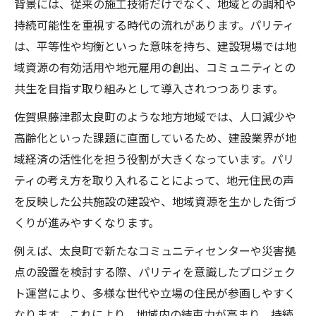
背景には、従来の施工技術だけでなく、地域との調和や
太良町建設業の現場で重視される課題とは
持続可能性を重視する時代の流れがあります。パリティ
建設業界の展望から太良町の未来を考察
は、平等性や均衡といった意味を持ち、建設現場では地
地域発展を支えるパリティ建設の役割とは
域資源の有効活用や地元雇用の創出、コミュニティとの
地域発展に不可欠なパリティ建設の強み
共生を目指す取り組みとして導入されつつあります。
パリティ建設がもたらす地域経済への貢献
佐賀県藤津郡太良町のような地方地域では、人口減少や
建設分野で進むパリティ導入の実践例
高齢化といった課題に直面しているため、建設業界が地
地域社会と建設業界を結ぶパリティの力
域経済の活性化を担う役割が大きくなっています。パリ
持続的発展を担う建設とパリティの連携
ティの考え方を取り入れることによって、地元住民の声
建設視点で読み解く太良町の成長戦略
を反映した公共施設の建設や、地域資源を生かした街づ
くりが進みやすくなります。
建設目線で考える太良町の将来性
太良町の成長戦略と建設業の関係性
例えば、太良町で新たなコミュニティセンターや災害拠
建設分野が牽引する太良町の発展計画
点の設置を検討する際、パリティを意識したプロジェク
ト運営により、多様な世代や立場の住民が参画しやすく
建設と地域資源が織りなす成長ストーリー
なります。これにより、地域内の結束力が高まり、持続