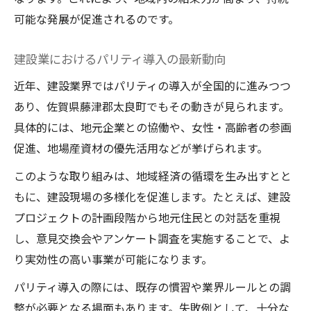
建設業の視点から見る太良町の魅力再発見
可能な発展が促進されるのです。
建設におけるパリティ活用事例と今後の展望
建設現場でのパリティ導入事例を解説
建設業におけるパリティ導入の最新動向
パリティ活用が促す建設業の進化
近年、建設業界ではパリティの導入が全国的に進みつつ
建設分野で広がるパリティの実践例紹介
あり、佐賀県藤津郡太良町でもその動きが見られます。
今後期待される建設とパリティの連携
具体的には、地元企業との協働や、女性・高齢者の参画
建設業界におけるパリティ普及の課題と可
促進、地場産資材の優先活用などが挙げられます。
能性
このような取り組みは、地域経済の循環を生み出すとと
太良町発のパリティが切り拓く建設業の未来
もに、建設現場の多様化を促進します。たとえば、建設
太良町発パリティ建設の未来像とは
プロジェクトの計画段階から地元住民との対話を重視
地域発のパリティが建設業界を革新
し、意見交換会やアンケート調査を実施することで、よ
り実効性の高い事業が可能になります。
太良町で進化する建設とパリティの取り組
み
パリティ導入の際には、既存の慣習や業界ルールとの調
建設業に新風を吹き込む太良町のパリティ
整が必要となる場面もあります。失敗例として、十分な