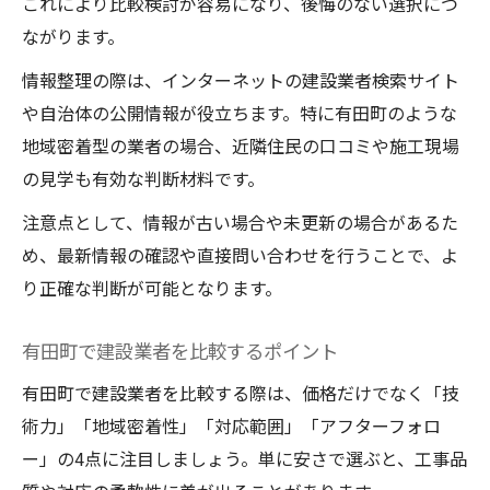
建設トラブルを防ぐための事前対策
これにより比較検討が容易になり、後悔のない選択につ
ながります。
建設プロジェクトで役立つ地域企業の選び
方
情報整理の際は、インターネットの建設業者検索サイト
許可情報から紐解く建設業者の選定
や自治体の公開情報が役立ちます。特に有田町のような
建設許可の種類と信頼できる業者の見分け
地域密着型の業者の場合、近隣住民の口コミや施工現場
方
の見学も有効な判断材料です。
建設業許可が業者選びに与える影響
注意点として、情報が古い場合や未更新の場合があるた
建設業者の許可情報を正確に調べる方法
め、最新情報の確認や直接問い合わせを行うことで、よ
り正確な判断が可能となります。
建設許可取得業者の特徴と安心感
建設業者の許可番号や業種区分の確認ポイ
有田町で建設業者を比較するポイント
ント
有田町で建設業者を比較する際は、価格だけでなく「技
有田町建設業者比較で安心業者に出会う
術力」「地域密着性」「対応範囲」「アフターフォロ
建設業者比較で重視すべき評価基準とは
ー」の4点に注目しましょう。単に安さで選ぶと、工事品
建設業者を複数チェックする際の注意点