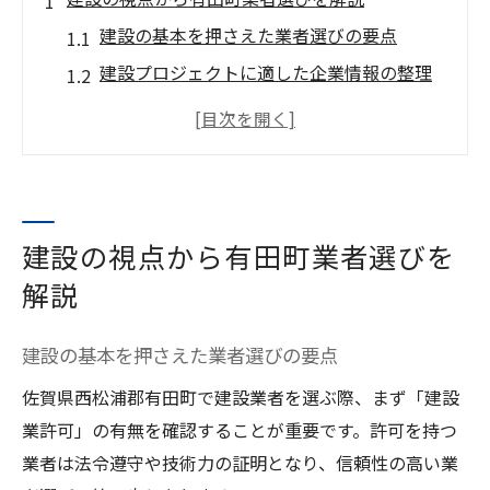
建設の基本を押さえた業者選びの要点
建設プロジェクトに適した企業情報の整理
術
有田町で建設業者を比較するポイント
建設業界の動向を踏まえた選定方法
建設業者の事業内容から得られる判断材料
建設の視点から有田町業者選びを
信頼できる建設業者を見極める方法
解説
建設許可や実績から見る信頼の基準
建設業者の所在地確認が重要な理由
建設の基本を押さえた業者選びの要点
建設業者の対応範囲と地域密着性の見極め
佐賀県西松浦郡有田町で建設業者を選ぶ際、まず「建設
方
業許可」の有無を確認することが重要です。許可を持つ
建設実績と担当者対応でわかる信頼度
業者は法令遵守や技術力の証明となり、信頼性の高い業
建設業者選びに役立つ比較チェックリスト