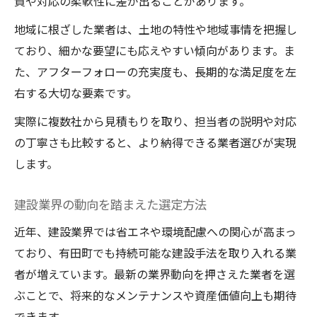
質や対応の柔軟性に差が出ることがあります。
建設業者選びで見落としがちな比較ポイン
地域に根ざした業者は、土地の特性や地域事情を把握し
ト
ており、細かな要望にも応えやすい傾向があります。ま
建設プロジェクトに合う業者の選び方
た、アフターフォローの充実度も、長期的な満足度を左
建設業者の営業体制と対応力を比較しよう
右する大切な要素です。
実際に複数社から見積もりを取り、担当者の説明や対応
の丁寧さも比較すると、より納得できる業者選びが実現
します。
建設業界の動向を踏まえた選定方法
近年、建設業界では省エネや環境配慮への関心が高まっ
ており、有田町でも持続可能な建設手法を取り入れる業
者が増えています。最新の業界動向を押さえた業者を選
ぶことで、将来的なメンテナンスや資産価値向上も期待
できます。