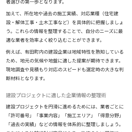
者選びの第一歩となります。
有田町で建設業者探しに役立つ情報集
加えて、所在地や過去の施工実績、対応業種（住宅建
建設業者の事業内容や許可情報をまとめて
設・解体工事・土木工事など）を具体的に把握しましょ
確認
う。これらの情報を整理することで、自分のニーズに最
建設会社の連絡先や所在地を効率的に探す
適な業者を効率よく絞り込むことができます。
コツ
例えば、有田町内の建設企業は地域特性を熟知している
建設業関連の公式情報ページを活用する方
ため、地元の気候や地盤に適した提案が期待できます。
法
現地調査や見積もり対応のスピードも選定時の大きな判
建設業者の得意分野別に情報を整理する
断材料となります。
建設業者を比較しやすい情報の見つけ方
建設プロジェクト成功のポイントを紹介
建設プロジェクトに適した企業情報の整理術
建設業者と連携するための準備事項
建設プロジェクトを円滑に進めるためには、業者ごとに
建設計画段階で押さえるべき重要ポイント
「許可番号」「事業内容」「施工エリア」「得意分野」
建設現場の進行管理で失敗しないコツ
「過去の実績」などの情報を体系的に整理しましょう。