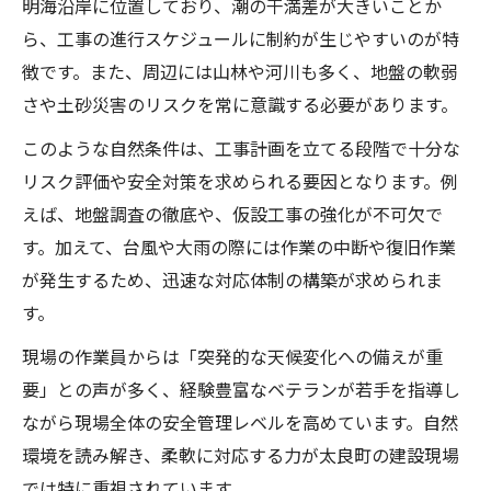
明海沿岸に位置しており、潮の干満差が大きいことか
労働環境改善を目指す佐賀県藤津郡の視点
ら、工事の進行スケジュールに制約が生じやすいのが特
建設労働環境改善に向けた地域の取り組み
徴です。また、周辺には山林や河川も多く、地盤の軟弱
太良町役場と建設現場の連携強化事例
さや土砂災害のリスクを常に意識する必要があります。
建設現場の安全管理と作業環境の見直し
このような自然条件は、工事計画を立てる段階で十分な
建設労働者の働きやすさを実現する工夫
リスク評価や安全対策を求められる要因となります。例
建設退職金共済制度と佐賀の活用動向
えば、地盤調査の徹底や、仮設工事の強化が不可欠で
建設労働者に求められる現場対応力とは
す。加えて、台風や大雨の際には作業の中断や復旧作業
が発生するため、迅速な対応体制の構築が求められま
建設現場で必要な現場対応力と役割意識
す。
多良地域の建設現場における技能向上法
建設労働者が重視すべき安全意識の育成
現場の作業員からは「突発的な天候変化への備えが重
要」との声が多く、経験豊富なベテランが若手を指導し
現場対応力と地域課題解決への影響
ながら現場全体の安全管理レベルを高めています。自然
建設業に必要なコミュニケーション力とは
環境を読み解き、柔軟に対応する力が太良町の建設現場
太良町のインフラ発展に建設が果たす役割
では特に重視されています。