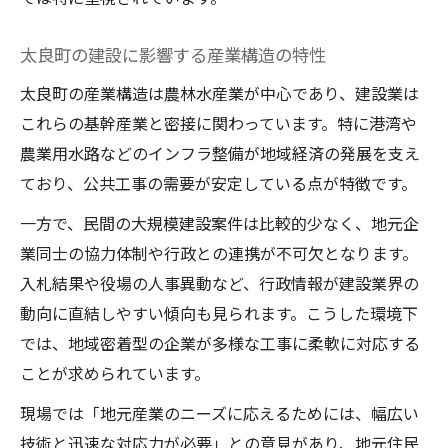
建設が支える太良町インフラの現在地
港湾整備と道路建設が地域に与える影響
太良町の建設に影響する産業構造の特性
建設現場から見るインフラ整備の課題
太良町の産業構造は農林水産業が中心であり、建設業は
インフラ発展に貢献する建設業の強み
これらの基幹産業と密接に関わっています。特に港湾や
太良町の持続的発展と建設の必要性
農業用水路などのインフラ整備が地域経済の発展を支え
労働環境が地域社会に与える影響を探る
ており、公共工事の需要が安定している点が特徴です。
建設業の労働環境が地域社会へ与える波紋
一方で、民間の大規模建設案件は比較的少なく、地元企
労働環境改善がもたらす住民生活の変化
業同士の協力体制や行政との連携が不可欠となります。
入札結果や役場の人事異動など、行政情報が建設業界の
建設現場の変化が町の魅力向上に寄与
動向に直結しやすい傾向も見られます。こうした環境下
建設業と地域の共生による社会貢献
では、地域密着型の企業が多様な工事に柔軟に対応する
太良町の建設労働環境と人口動向の関係
ことが求められています。
現場では「地元産業のニーズに応えるためには、幅広い
技術と迅速な対応力が必要」との意見があり、地元住民