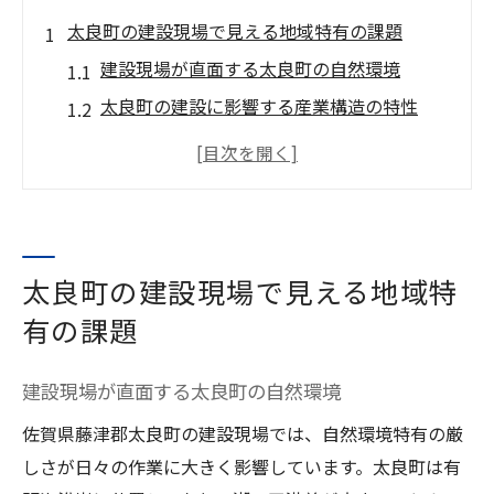
太良町の建設現場で見える地域特有の課題
建設現場が直面する太良町の自然環境
太良町の建設に影響する産業構造の特性
建設労働環境と地域住民の関係性を探る
建設現場で感じる太良町独自の気候課題
建設作業に影響する多良の港湾インフラ事
情
太良町の建設現場で見える地域特
建設業が支える太良町の生活環境と未来像
有の課題
建設業がもたらす太良町の生活基盤強化
建設労働環境が住民生活に与える変化
建設現場が直面する太良町の自然環境
太良町の未来を形作る建設とインフラ発展
佐賀県藤津郡太良町の建設現場では、自然環境特有の厳
建設業の視点から考える暮らしの安全性
しさが日々の作業に大きく影響しています。太良町は有
建設と地域社会が創る持続可能な未来像