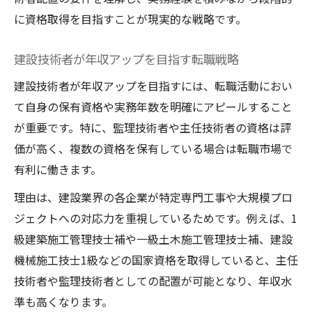
建設技術者が挑む最難関資格の実態とは
に資格取得を目指すことが現実的な戦略です。
建設業で1番難しい資格の取得ルート
建設技術者が挫折しない勉強法のコツ
建設技術者が年収アップを目指す転職戦略
最難関建設資格に必要な実務経験とは
建設技術者が年収アップを目指すには、転職活動におい
建設技術者センターを活用した合格対策
て自身の保有資格や実務年数を明確にアピールすること
専任技術者要件の比較と最適ルート解説
が重要です。特に、監理技術者や主任技術者の資格は評
価が高く、複数の資格を保有している場合は転職市場で
建設業専任技術者資格一覧の違いを整理
有利に働きます。
建設技術者が選ぶ最適な専任ルートとは
理由は、建設業界の各企業が特定専門工事や大規模プロ
主任技術者専任と監理技術者専任の違い
ジェクトへの対応力を重視しているためです。例えば、1
建設業で専任技術者要件を満たす方法
級建築施工管理技士補や一級土木施工管理技士補、建設
建設技術者資格要件の比較ポイント
機械施工技士1級などの国家資格を取得していると、主任
技術者や監理技術者としての配置が可能となり、年収水
準も高くなります。