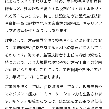
によって大きく変わります。今後、主任技術者や監理技
主任技術者専任要件と実務経験のリアル
術者など、建設現場を統括する役割がますます重要視さ
建設主任技術者の専任要件を徹底解説
れる傾向にあります。特に、建設業法や建設業主任技術
建設分野での実務経験が昇進に与える影響
者資格一覧に記載される国家資格の取得は、キャリアア
主任技術者専任の実際の現場エピソード
ップの必須条件となりつつあります。
建設技術者が満たすべき実務経験の条件
理由として、建設業界全体で技術者不足が深刻化してお
建設業で主任技術者不要となるケースとは
り、実務経験や資格を有する人材への需要が拡大してい
監理技術者資格の取得で広がる可能性
るからです。例えば、監理技術者や主任技術者の資格を
持つことで、より大規模な現場や特定建設工事への参画
建設監理技術者資格取得のメリット解説
が可能となります。これにより、業務範囲や責任が広が
建設技術者が監理資格で目指すキャリア
り、年収アップにも直結します。
監理技術者資格一覧と取得方法を比較
将来像を描く上では、資格取得だけでなく、現場経験や
建設現場における監理技術者の役割とは
マネジメント能力、コミュニケーション力も重視されま
建設業界で監理資格が求められる理由
す。キャリア形成のためには、建設業法第26条や専任技
建設分野における最難関資格への挑戦法
術者配置の要件を理解し、実務経験を積みながら段階的