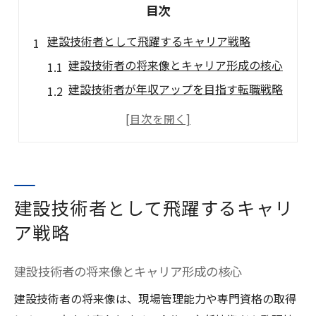
目次
建設技術者として飛躍するキャリア戦略
建設技術者の将来像とキャリア形成の核心
建設技術者が年収アップを目指す転職戦略
建設現場で必要な技術者スキルを徹底分析
建設技術者不足時代のキャリア拡大法
建設業界で技術者が評価されるポイント
技術者資格一覧から見る年収アップの道筋
建設技術者として飛躍するキャリ
建設技術者資格一覧を活かした年収向上法
ア戦略
建設業界で求められる技術者資格の選び方
建設技術者が資格取得でキャリアアップ
建設技術者の将来像とキャリア形成の核心
監理技術者資格など難関資格の年収効果
建設技術者の将来像は、現場管理能力や専門資格の取得
主任技術者資格一覧から見る収入への道