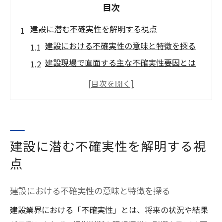
目次
建設に潜む不確実性を解明する視点
建設における不確実性の意味と特徴を探る
建設現場で直面する主な不確実性要因とは
建設業界における2045年問題の本質を考察
不確実性の4段階フレームワークを建設で活
用
建設業界の変化がもたらす課題と対応策を
建設に潜む不確実性を解明する視
整理
不確実性への対応が導く建設経営の未来
点
建設経営における不確実性対応の最前線と
建設における不確実性の意味と特徴を探る
は
未来志向の建設戦略が不確実性克服の鍵
建設業界における「不確実性」とは、将来の状況や結果