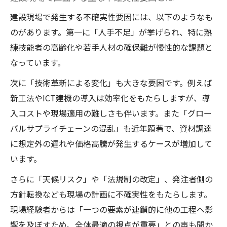
建設の現場適応力を高める変化対応の工夫
建設現場で発生する不確実性要因には、以下のようなも
建設業におけるデジタル技術活用の最前線
のがあります。第一に「人手不足」が挙げられ、特に熟
建設現場の不確実性を減らすマネジメント
練技能者の高齢化や若手人材の確保難が慢性的な課題と
術
なっています。
人材確保と働き方改革による建設変革法
次に「技術革新による変化」も大きな要因です。例えば
建設現場で実践する多様な適応戦略を解説
新工法やICT建機の導入は効率化をもたらしますが、導
不確実性時代における建設戦略の選び方
入コストや現場適用の難しさも伴います。また「グロー
建設の不確実性を見据えた戦略立案の要点
バルサプライチェーンの混乱」も近年顕著で、資材調達
に想定外の遅れや価格高騰が発生するケースが増加して
シナリオ別に考える建設事業ポートフォリ
います。
オ
建設経営の優先順位設定と資源配分の工夫
さらに「天候リスク」や「法規制の改定」、発注者側の
方針転換なども現場の計画に不確実性をもたらします。
建設戦略の一貫性を保つための重要視点
現場経験者からは「一つの要素が連鎖的に他の工程へ影
持続可能な建設ビジネスモデルの構築方法
響を及ぼすため、全体最適の視点が重要」との声も聞か