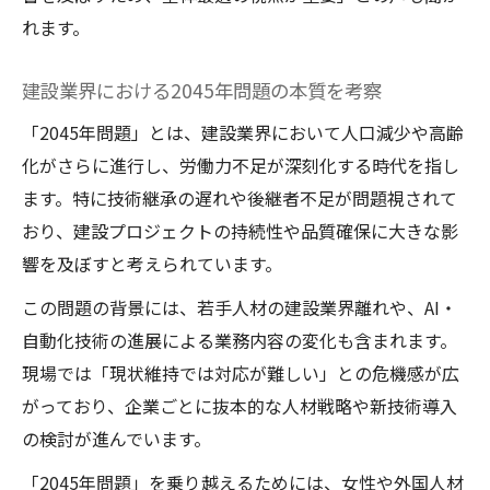
持続可能な建設経営への意思決定の極意
れます。
建設の持続的経営を実現する意思決定原則
建設業界で信頼される経営判断のポイント
建設業界における2045年問題の本質を考察
不確実性時代に適応する建設意思決定手法
「2045年問題」とは、建設業界において人口減少や高齢
建設の持続可能性を高める取り組み事例
化がさらに進行し、労働力不足が深刻化する時代を指し
建設経営で実践したいリーダーシップ像
ます。特に技術継承の遅れや後継者不足が問題視されて
おり、建設プロジェクトの持続性や品質確保に大きな影
響を及ぼすと考えられています。
この問題の背景には、若手人材の建設業界離れや、AI・
自動化技術の進展による業務内容の変化も含まれます。
現場では「現状維持では対応が難しい」との危機感が広
がっており、企業ごとに抜本的な人材戦略や新技術導入
の検討が進んでいます。
「2045年問題」を乗り越えるためには、女性や外国人材