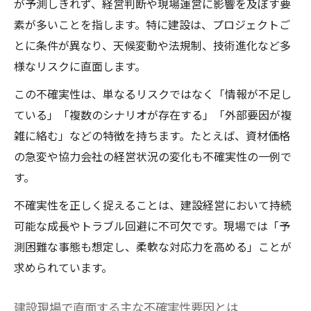
が予測しきれず、経営判断や現場運営に影響を及ぼす要
建設業の2026年見通しから学ぶ経営術
素が多いことを指します。特に建設は、プロジェクトご
不確実性下での建設経営資源配分の考え方
とに条件が異なり、天候変動や法規制、技術進化など多
建設業界の進化に対応する組織改革のポイ
様なリスクに直面します。
ント
この不確実性は、単なるリスクではなく「情報が不足し
経営判断を支える建設分野のリスク分析法
ている」「複数のシナリオが存在する」「外部要因が複
建設経営で役立つリスク分析の基本プロセ
雑に絡む」などの特徴を持ちます。たとえば、資材価格
ス
の急変や協力会社の経営状況の変化も不確実性の一例で
不確実性を可視化する建設リスク管理手法
す。
建設業の経営判断に活かす実践的リスク評
不確実性を正しく捉えることは、建設経営において持続
価
可能な成長やトラブル回避に不可欠です。現場では「予
外部と内部の不確実性要因を建設で区別す
測困難な事態も想定し、柔軟な対応力を高める」ことが
る
求められています。
建設分野におけるリスク分析事例を紹介
建設現場で変化に適応する実践策とは
建設現場で直面する主な不確実性要因とは