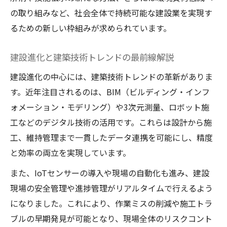
建設進化時代の持続成長を支える取り組み
の取り組みなど、社会全体で持続可能な建設業を実現す
建設業で実践される新しい取り組みと事例
るための新しい枠組みが求められています。
建設進化と働き方改革の最新動向を解説
建設業の未来を見据えた人材育成の重要性
建設進化と建築技術トレンドの最前線解説
建設進化が目指す業界の持続可能性とは
建設進化の中心には、建築技術トレンドの革新がありま
す。近年注目されるのは、BIM（ビルディング・インフ
ォメーション・モデリング）や3次元測量、ロボット施
工などのデジタル技術の活用です。これらは設計から施
工、維持管理まで一貫したデータ連携を可能にし、精度
と効率の両立を実現しています。
また、IoTセンサーの導入や現場の自動化も進み、建設
現場の安全管理や進捗管理がリアルタイムで行えるよう
になりました。これにより、作業ミスの削減や施工トラ
ブルの早期発見が可能となり、現場全体のリスクコント