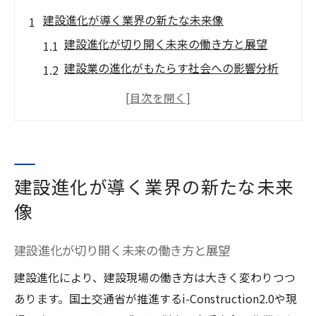
建設進化が導く業界の新たな未来像
建設進化が切り開く未来の働き方と展望
建設業の進化がもたらす社会への影響分析
建設進化と建築技術トレンドの最前線解説
建設業界の未来予想図と今後注目すべき要
素
建設進化時代に必要なスキルと人材像とは
建設進化が導く業界の新たな未来
技術革新と建設現場の変革に迫る
像
建設業で進む技術革新の最新動向を解説
建設現場で活躍する新技術と導入効果とは
建設進化が切り開く未来の働き方と展望
建設進化が実現した現場自動化のメリット
建設進化により、建設現場の働き方は大きく変わりつつ
建設技術雑誌で注目の変革事例と活用法
あります。国土交通省が推進するi-Construction2.0や現
建設現場の課題を解決する革新的技術とは