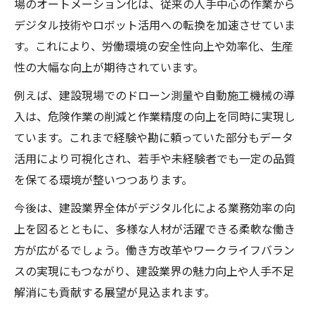
場のオートメーション化は、従来の人手中心の作業から
i-Construction2.0が叶える生産性革命
デジタル技術やロボット活用への転換を加速させていま
建設進化とI-Construction2.0の概要解説
す。これにより、労働環境の安全性向上や効率化、生産
建設現場で進化する生産性向上の手法とは
性の大幅な向上が期待されています。
I-Construction2.0導入で変わる現場の働き
例えば、建設現場でのドローン測量や自動施工機械の導
方
入は、危険作業の削減と作業精度の向上を同時に実現し
建設進化が支える現場の自動化と効率化
ています。これまで経験や勘に頼っていた部分もデータ
国土交通省のi-Construction推進と建設革
活用により可視化され、若手や未経験者でも一定の品質
命
を保てる環境が整いつつあります。
データ連携活用で広がる建設の可能性
今後は、建設業界全体がデジタル化による業務効率の向
建設進化を支えるデータ連携の重要性解説
上を図るとともに、多様な人材が活躍できる柔軟な働き
建設業界で注目のデータ活用と自動化事例
方が広がるでしょう。働き方改革やワークライフバラン
建設進化によるデータ連携の効率化メリッ
スの実現にもつながり、建設業界の魅力向上や人手不足
ト
解消にも貢献する展望が見込まれます。