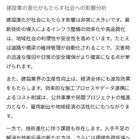
建設現場の課題解決へ向けたデータ活用法
建設業の進化がもたらす社会への影響分析
I-Construction2.0とデータ連携の新たな可
建設進化が社会にもたらす影響は非常に大きいです。最
能性
新技術の導入によるインフラ整備の効率化や高品質化
オートメーション化の現状とその展望
は、地域社会の利便性や安全性を高めています。たとえ
建設進化が推進する現場オートメーション
ば道路や橋梁の維持管理が自動化されることで、災害時
化
の迅速な復旧や日常の安全確保がより確実になる点が挙
建設現場の自動化技術と今後の展望解説
げられます。
オートメーション化で変わる建設現場の役
また、建設業界の生産性向上は、経済全体にも波及効果
割
をもたらします。効率的な施工プロセスやデータ連携に
建設進化時代に必要な自動化スキルとは何
よるコスト削減は、公共事業や民間プロジェクトの推進
か
力となり、雇用創出や地域経済の活性化にもつながりま
建設業の生産性向上を支える自動化事例紹
す。
介
一方で、技術進化に伴う課題も存在します。人手不足の
持続成長のための建設業の最新取り組み
解消や技能伝承の新たな方法、さらには環境負荷低減へ