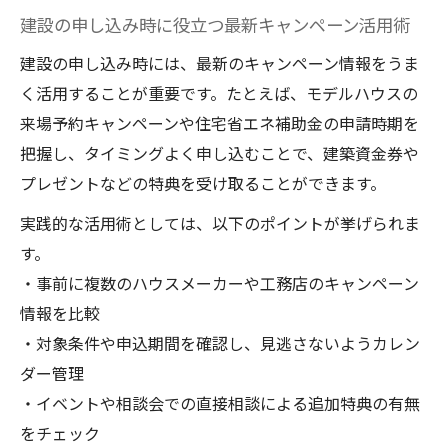
建設の申し込み時に役立つ最新キャンペーン活用術
最新の建設補助金情報と申請タイミングを
知る
建設の申し込み時には、最新のキャンペーン情報をうま
く活用することが重要です。たとえば、モデルハウスの
建設キャンペーンと補助金併用のメリット
来場予約キャンペーンや住宅省エネ補助金の申請時期を
活用術
把握し、タイミングよく申し込むことで、建築資金券や
建設費用節約に役立つ補助金申請の流れを
プレゼントなどの特典を受け取ることができます。
紹介
実践的な活用術としては、以下のポイントが挙げられま
これからの建設キャンペーン活用術がわかる
す。
将来の建設キャンペーン動向を早めにチェ
・事前に複数のハウスメーカーや工務店のキャンペーン
ック
情報を比較
建設業界の最新キャンペーン情報を知るコ
・対象条件や申込期間を確認し、見逃さないようカレン
ツ
ダー管理
建設キャンペーンのトレンドと参加のポイ
・イベントや相談会での直接相談による追加特典の有無
ント
をチェック