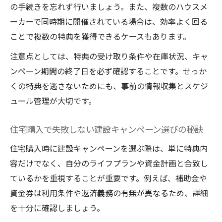
最新住宅キャンペーンの選び方と活用ポイント
の手続きを忘れず行いましょう。また、複数のハウスメ
建設キャンペーンの比較ポイントを徹底解
ーカーで同時期に開催されている場合は、効率よく回る
説
ことで複数の特典を獲得できるケースもあります。
建設における最新住宅キャンペーンの選択
注意点としては、特典の受け取り条件や在庫状況、キャ
基準
ンペーン期間の終了日を必ず確認することです。せっか
建設時のキャンペーン特典活用術と注意点
くの特典を逃さないためにも、事前の情報収集とスケジ
建設キャンペーンの効果的な活用方法を紹
ュール管理が大切です。
介
住宅購入で失敗しない建設キャンペーン選びの秘訣
建設キャンペーンで見落としがちなポイン
ト
住宅購入時に建設キャンペーンを選ぶ際は、単に特典内
容だけでなく、自分のライフプランや資金計画と合致し
ているかを重視することが重要です。例えば、補助金や
資金券は利用条件や返済義務の有無が異なるため、詳細
を十分に確認しましょう。