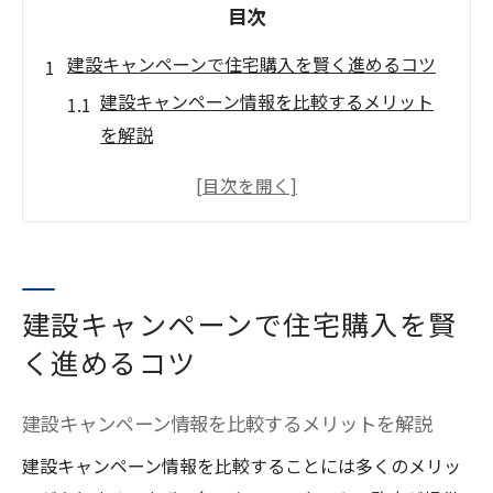
目次
建設キャンペーンで住宅購入を賢く進めるコツ
建設キャンペーン情報を比較するメリット
を解説
建設の申し込み時に役立つ最新キャンペー
ン活用術
来場キャンペーンの建設特典を最大限に使
うコツ
住宅購入で失敗しない建設キャンペーン選
建設キャンペーンで住宅購入を賢
びの秘訣
く進めるコツ
建設キャンペーン申請時の注意点と申込方
法
建設キャンペーン情報を比較するメリットを解説
省エネ住宅の建設と最新キャンペーン情報
建設キャンペーン情報を比較することには多くのメリッ
建設で省エネ住宅を選ぶ際の重要チェック