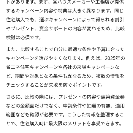
トがあります。まず、各ハウスメーカーや工務店が提供
ポイント
するキャンペーン内容や特典は大きく異なります。同じ
最新の省エネ建設キャンペーン情報を早め
住宅購入でも、選ぶキャンペーンによって得られる割引
に把握
やプレゼント、資金サポートの内容が変わるため、比較
検討は必須です。
建設キャンペーンで得する省エネ住宅選び
のコツ
また、比較することで自分に最適な条件や予算に合った
省エネ建設のキャンペーン申請条件を確認
キャンペーンを選びやすくなります。例えば、2025年の
しよう
省エネ住宅キャンペーンや各社の来場キャンペーンな
建設と省エネ補助金の最新動向を分かりや
ど、期間や対象となる条件も異なるため、複数の情報を
すく紹介
チェックすることが失敗を防ぐポイントです。
住宅補助金を活用した建設費用の節約術
さらに、比較の際には、プレゼントの内容や建築資金券
建設費用を賢く抑える補助金活用法のポイ
などの金額面だけでなく、申請条件や抽選の有無、適用
ント
範囲なども確認が必要です。こうした情報を整理するこ
とで、住宅購入時に最大限のメリットを享受できます。
建設キャンペーンと補助金の違いを整理し
て解説