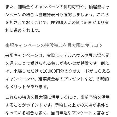
建設計画時に役立つ最新キャンペーン情報
また、補助金やキャンペーンの併用可否や、抽選型キャ
収集術
ンペーンの場合は当選発表日も確認しましょう。これら
建設キャンペーンの賢い活用法と体験談紹
を押さえておくことで、住宅購入時の資金計画がより有
介
利に進められます。
資金計画に役立つ建設キャンペーン徹底解説
建設キャンペーンで資金計画を有利に進め
来場キャンペーンの建設特典を最大限に使うコツ
る方法
来場キャンペーンは、実際にモデルハウスや展示場へ足
建設予算に合わせたキャンペーン活用テク
を運ぶことで受けられる特典が多いのが特徴です。例え
ニック
ば、来場しただけで10,000円分のクオカードがもらえる
建設資金を抑えるキャンペーン比較のコツ
キャンペーンや、建築資金券のプレゼントなど、即時的
建設で使える補助金とキャンペーンの違い
なメリットがあります。
を理解
これらの特典を最大限に活用するには、事前予約を活用
建設キャンペーンを活かした賢い資金計画
することがポイントです。予約した上での来場が条件と
法
なっている場合も多く、当日申込やアンケート回答など