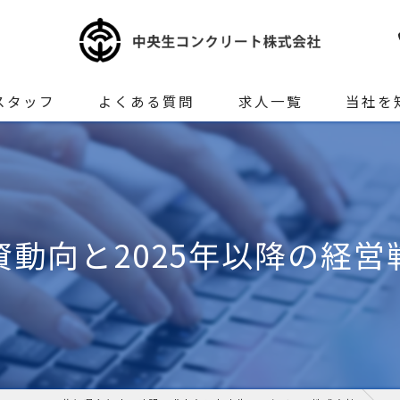
スタッフ
よくある質問
求人一覧
当社を
正社員
未経験
動向と2025年以降の経
女性
生コンク
地元密着