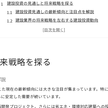
建設投資の見通しと将来戦略を探る
建設投資見通しの最新傾向と注目点を解説
建設業界の将来戦略を左右する建設投資動向
中長期視点で読み解く建設投資見通しの重要性
建設投資額推移から見える市場環境の変化
建設投資見通し2025年問題を経営にどう活かすか
今後の建設設備投資はどう変化するか
来戦略を探る
建設設備投資の推移と今後の変化予測
建設投資見通しから読み解く設備投資の方向性
解説
建設設備投資の新トレンドと注目技術とは
建設投資額推移グラフで把握する最新動向
控えた現在の最新傾向には大きな注目が集まっています。特
建設投資見通し2030年に向けた投資課題
もに安定した需要が続いています。
設備投資が経営に与える影響を徹底分析
再開発プロジェクト、さらには省エネ・環境対応建築への