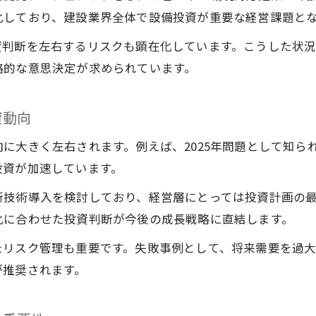
建設設備投資が企業経営に及ぼす主要な影響
化しており、建設業界全体で設備投資が重要な経営課題と
建設投資動向と業績への因果関係を解説
資判断を左右するリスクも顕在化しています。こうした状
建設設備投資額の推移と収益性改善のポイント
略的な意思決定が求められています。
建設投資見通しから考える経営リスクと対策
建設設備投資の下落要因と今後の影響分析
資動向
2025年以降の建設分野投資戦略の要点
に大きく左右されます。例えば、2025年問題として知ら
2025年以降の建設投資見通しと戦略の考え方
投資が加速しています。
建設設備投資における新経営戦略の立て方
新技術導入を検討しており、経営層にとっては投資計画の
建設投資動向を活かした競争力強化の実践法
化に合わせた投資判断が今後の成長戦略に直結します。
建設分野で勝ち抜く投資戦略の最重要ポイント
たリスク管理も重要です。失敗事例として、将来需要を過
建設投資見通し2025年からの変革シナリオ
が推奨されます。
最新の建設投資動向を押さえるポイント
建設投資見通しの最新情報を効率よく得る方法