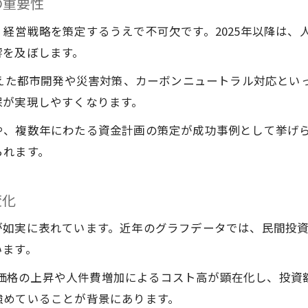
の重要性
建設設備投資動向の読み方と着目点を解説
経営戦略を策定するうえで不可欠です。2025年以降は、
建設投資額推移グラフの使い方と分析視点
響を及ぼします。
建設業界における最新設備投資の傾向を把握
据えた都市開発や災害対策、カーボンニュートラル対応とい
建設投資見通し2030年を見据えた準備の要点
保が実現しやすくなります。
建設業界の設備投資最適化の道筋とは
や、複数年にわたる資金計画の策定が成功事例として挙げ
建設設備投資最適化に向けた具体策と手順
られます。
建設投資見通しを踏まえた投資判断の基準
建設業界で設備投資効率化を実現する方法
変化
建設投資額推移を活かした予算配分の実践例
が如実に表れています。近年のグラフデータでは、民間投
建設設備投資の最適化が経営にもたらす効果
います。
、資材価格の上昇や人件費増加によるコスト高が顕在化し、投
強めていることが背景にあります。