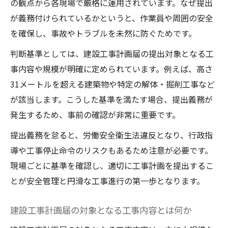
の観点から各現場で厳格に運用されています。なぜ提出
建設工事計画届様式21号記入例のポイント
が義務付けられているかというと、作業員や周囲の安全
解説
を確保し、事故やトラブルを未然に防ぐためです。
建設工事計画届の記入でよくある疑問と解
決策
判断基準としては、建設工事計画届の提出対象となる工
建設工事計画届アスベスト関連項目への対
事内容や規模が明確に定められています。例えば、高さ
応方法
31メートルを超える建築物や特定の解体・掘削工事など
が該当します。こうした基準を満たす場合、提出義務が
安全管理を考えた工事計画書の作成方法
発生するため、事前の確認が非常に重要です。
建設現場で求められる安全管理の基本とは
提出義務を怠ると、労働安全衛生法違反となり、行政指
建設工事計画書作成時の安全対策ポイント
導や工事停止命令のリスクもあるため注意が必要です。
建設工事計画におけるリスクアセスメント
現場ごとに基準を確認し、適切に工事計画を提出するこ
の重要性
とが安全管理と円滑な工事進行の第一歩となります。
工事計画書に反映すべき具体的な安全管理
例
建設工事計画届の対象となる工事内容とは何か
建設業界での安全規定をふまえた計画作成