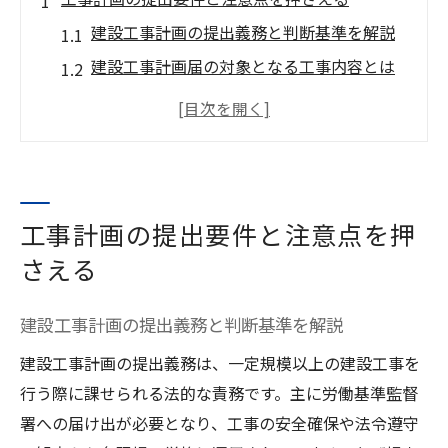
建設工事計画の提出義務と判断基準を解説
建設工事計画届の対象となる工事内容とは
何か
建設工事計画書の提出時に注意すべきポイ
ント
建設現場で工事計画提出をスムーズに進め
る方法
工事計画の提出要件と注意点を押
建設工事計画の届出期限や必要書類の確認
さえる
手順
建設工事計画届の書式や記入例を解説
建設工事計画の提出義務と判断基準を解説
建設工事計画届の基本書式と記入例の見方
建設工事計画の提出義務は、一定規模以上の建設工事を
建設工事計画届のエクセル様式を使った作
行う際に課せられる法的な責務です。主に労働基準監督
成方法
署への届け出が必要となり、工事の安全確保や法令遵守