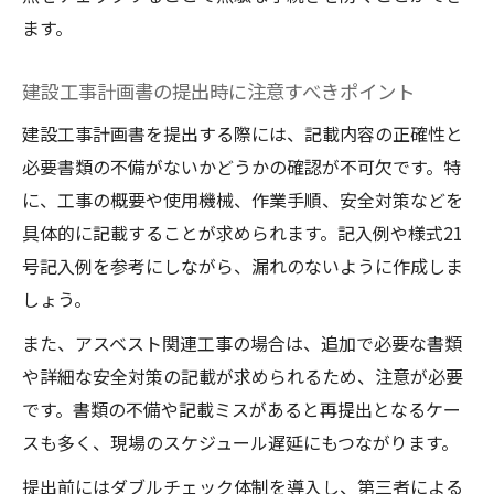
建設工事計画届に影響する新しい規制内容
ます。
法改正に伴う建設工事計画の見直しポイン
建設工事計画書の提出時に注意すべきポイント
ト
最新法規制を反映した建設工事計画書作成
建設工事計画書を提出する際には、記載内容の正確性と
法
必要書類の不備がないかどうかの確認が不可欠です。特
建設業界のガイドラインと工事計画の関連
に、工事の概要や使用機械、作業手順、安全対策などを
性
具体的に記載することが求められます。記入例や様式21
号記入例を参考にしながら、漏れのないように作成しま
工事計画書作成で役立つ実践ノウハウ
しょう。
建設工事計画書作成の現場で役立つ基本手
順
また、アスベスト関連工事の場合は、追加で必要な書類
や詳細な安全対策の記載が求められるため、注意が必要
建設工事計画書のテンプレート活用法と注
です。書類の不備や記載ミスがあると再提出となるケー
意点
スも多く、現場のスケジュール遅延にもつながります。
工事計画書作成時の効率化テクニックを紹
介
提出前にはダブルチェック体制を導入し、第三者による