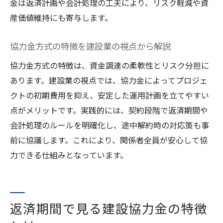
金は返済計画や会計処理の工夫により、リスク軽減や資
償却や勘定科目の実務ポイントを紹介
産価値維持にも寄与します。
建設協力金 償却と勘定科目の基本を解説
協力金方式の特徴を建設業の視点から解説
建設協力金の償却方法と実務での注意点
建設協力金 勘定科目の適切な選び方とは
協力金方式の特徴は、資金調達の柔軟性とリスク分担に
建設協力金の償却期間と処理フローを知る
あります。建設業の視点では、協力金によってプロジェ
クトの初期費用を抑え、安定した運用計画を立てやすい
償却と勘定科目の関係を建設協力で整理
点がメリットです。実践的には、契約段階で返済期間や
建設協力金の実務ポイントと運用例を紹介
会計処理のルールを明確化し、途中解約時の対応策も事
中途解約リスクを減らす建設協力金の活用術
前に協議します。これにより、関係者全員が安心して協
建設協力金 中途解約リスクの基礎と対策
力できる仕組みとなっています。
建設協力金方式でリスクを最小限に抑える
方法
建設協力金の中途解約事例から学ぶ実践策
返済期間で見る建設協力金の特徴
建設協力金方式の中途解約時に注意すべき