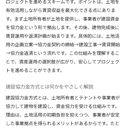
ロジェクトを進めるスキームです。ポイントは、土地を
建設協力金は何年で返るのか実務例を紹介
有効活用しながら賃貸収益を最大化できる点にありま
返済期間ごとの建設協力金のメリットと課
す。まず土地所有者が土地を提供し、事業者が建設資金
題
を協力金という形で拠出します。その後、建物完成後に
建設協力金返済期間における注意点を押さ
賃貸運用や返済計画が始まります。具体的には、土地活
える
用の企画立案→協力金契約の締結→建設工事→賃貸開始
返済期間から見る土地活用のポイントを整
→協力金返済という流れです。この仕組みを理解するこ
理
とで、資産運用の選択肢が広がり、安心してプロジェク
会計処理における建設協力金の注意点
トを進めることができます。
建設協力金の会計処理で押さえるべき基本
建設協力金方式とは何かをやさしく解説
建設協力金 勘定科目の選定と処理手続き
建設協力金の会計処理に伴うリスク管理
建設協力金方式とは、土地所有者とテナントや事業者が
協力して建物を建設し、資金協力を受ける仕組みです。
償却方法と建設協力金の実務運用ポイント
理由は、土地活用の初期負担を抑えつつ、事業者が安定
会計処理における建設協力方式の特徴とは
した事業拠点を得られるメリットがあるからです。たと
建設協力金の仕訳事例から学ぶ注意事項