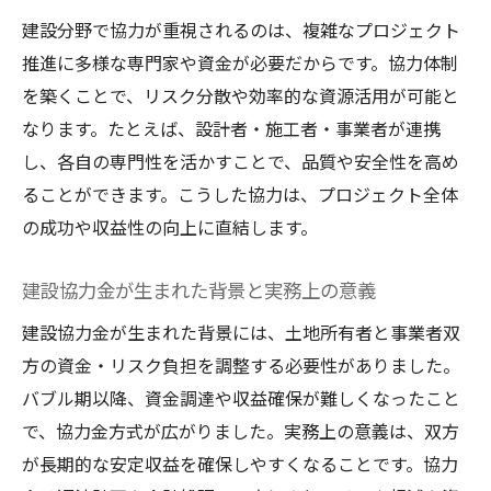
建設協力金のメリット・デメリットとリス
建設分野で協力が重視されるのは、複雑なプロジェクト
ク
推進に多様な専門家や資金が必要だからです。協力体制
建設協力方式の選択時に考慮すべき注意点
を築くことで、リスク分散や効率的な資源活用が可能と
建設協力金の実際のメリット活用方法
なります。たとえば、設計者・施工者・事業者が連携
契約書作成時に押さえるべき建設協力の要点
し、各自の専門性を活かすことで、品質や安全性を高め
ることができます。こうした協力は、プロジェクト全体
建設協力金 契約書の基本構成と重要項目
の成功や収益性の向上に直結します。
契約書作成時の建設協力方式の注意点とは
建設協力金における契約条項の解説ポイン
建設協力金が生まれた背景と実務上の意義
ト
建設協力金が生まれた背景には、土地所有者と事業者双
建設協力金方式の契約書で見落としがちな
方の資金・リスク負担を調整する必要性がありました。
点
バブル期以降、資金調達や収益確保が難しくなったこと
建設協力方式の契約書に必要なリスク管理
で、協力金方式が広がりました。実務上の意義は、双方
契約締結時の建設協力金方式の押さえどこ
が長期的な安定収益を確保しやすくなることです。協力
ろ