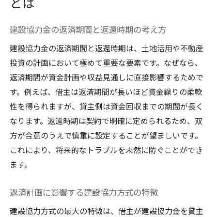
とは
点
建設協力金で安定した資産運用を目指す方
建設協力金の返済期間と返還時期の考え方
法
建設協力金の返済期間と返還時期は、土地活用や不動産
中途解約に強い建設協力金活用のポイント
投資の計画において極めて重要な要素です。なぜなら、
返済期間が資金計画や収益見通しに直接影響するためで
す。例えば、借主は返済期間が長いほど資金繰りの柔軟
性を得られますが、貸主側は資金回収までの期間が長く
なります。返還時期は契約で明確に定められるため、双
方が合意のうえで慎重に設定することが望ましいです。
これにより、将来的なトラブルを未然に防ぐことができ
ます。
返済計画に影響する建設協力方式の特徴
建設協力方式の最大の特徴は、借主が建設協力金を貸主