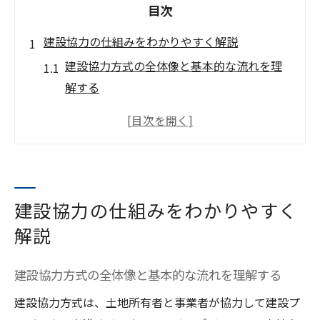
目次
建設協力の仕組みをわかりやすく解説
建設協力方式の全体像と基本的な流れを理
解する
建設協力金方式とは何かをやさしく解説
建設協力金の役割と土地活用の関連性を探
る
建設分野で協力が重要視される理由とは
建設協力の仕組みをわかりやすく
建設協力金が生まれた背景と実務上の意義
協力金方式の特徴を建設業の視点から解説
解説
返済期間で見る建設協力金の特徴とは
建設協力方式の全体像と基本的な流れを理解する
建設協力金の返済期間と返還時期の考え方
建設協力方式は、土地所有者と事業者が協力して建設プ
返済計画に影響する建設協力方式の特徴