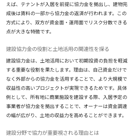
えば、テナントが入居を前提に協力金を拠出し、建物完
土地活用を考えるなら建設協力方式も視野に
成後は賃料の一部から協力金の返済が行われます。この
建設協力方式が土地活用で注目される理由
方式により、双方が資金面・運用面でリスク分散できる
土地活用と建設協力金方式の組み合わせ事
点が大きな特徴です。
例
建設協力方式がもたらす資産運用の可能性
建設協力金の役割と土地活用の関連性を探る
建設協力方式を選択する際のポイントとは
建設協力金は、土地活用において初期投資の負担を軽減
建設協力金方式と他の土地活用法の比較
する重要な役割を果たします。理由は、自己資金だけで
なく外部からの協力金を活用することで、より大規模で
土地活用に活きる建設協力方式の特徴解説
収益性の高いプロジェクトが実現できるためです。具体
建設協力金のメリットとデメリット比較
例として、所有地に商業施設を建設する際、入居予定の
建設協力金方式のメリットを徹底分析
事業者が協力金を拠出することで、オーナーは資金調達
建設協力金におけるデメリットも知ってお
の幅が広がり、土地の収益力を高めることができます。
く
建設協力金方式の長所と短所を比較する
建設分野で協力が重要視される理由とは