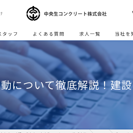
け
スタッフ
よくある質問
求人一覧
当社を
正社員
未経験
変動について徹底解説！建設
女性
生コンク
地元密着