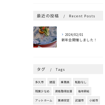
最近の投稿
Recent Posts
2024/02/01
新年会開催しました！
タグ
Tags
多久市
建設
乗務員
転勤なし
残業少なめ
資格取得支援
毎年昇給
アットホーム
業績安定
武雄市
小城市