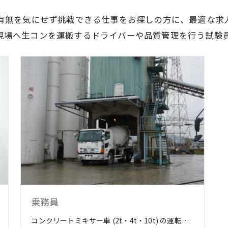
有無を気にせず挑戦できる仕事をお探しの方に、最適な求
現場へ生コンを運搬するドライバーや品質管理を行う試験
乗務員
コンクリートミキサー車 (2t・4t・10t) の運転及び点検・清掃。 生コンを現場 (建築・土木) へ運搬・納入する仕事です。 現場のエリアは工場所在地近郊がメインです。 勤務地は多久本社・佐賀工場のいずれかを選べます。 女性も元気に活躍中！